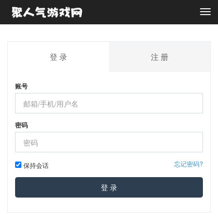
Togg
navi
登 录
注 册
账号
密码
忘记密码?
保持会话
登 录